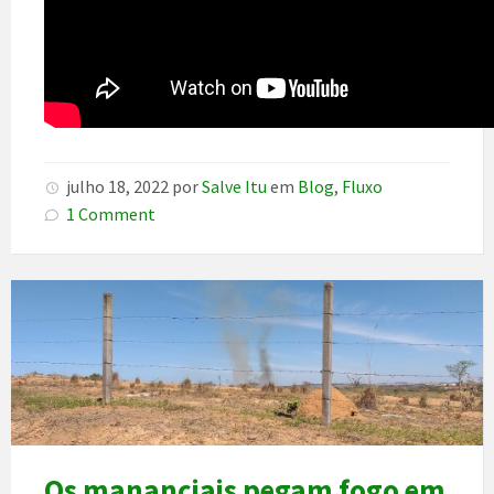
julho 18, 2022
por
Salve Itu
em
Blog
,
Fluxo
1 Comment
Os mananciais pegam fogo em