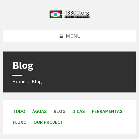
Skip
Skip
Skip
Skip
to
to
to
to
content
left
right
footer
sidebar
sidebar
MENU
Blog
Home
Blog
/
TUDO
ÁGUAS
BLOG
DICAS
FERRAMENTAS
FLUXO
OUR PROJECT