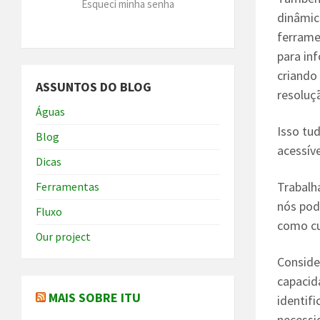
Esqueci minha senha
dinâmic
ferrame
para in
criando
ASSUNTOS DO BLOG
resoluç
Águas
Isso tu
Blog
acessív
Dicas
Trabalh
Ferramentas
nós pod
Fluxo
como cu
Our project
Conside
capacid
MAIS SOBRE ITU
identif
necessi