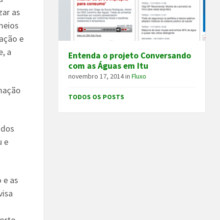
zar as
meios
ração e
e, a
Entenda o projeto Conversando
com as Águas em Itu
novembro 17, 2014
in
Fluxo
rmação
TODOS OS POSTS
odos
u e
 e as
visa
Porto