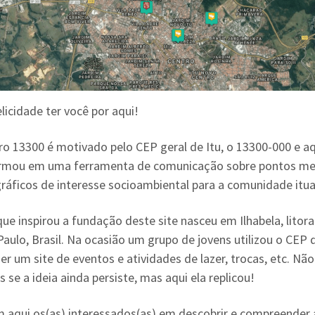
licidade ter você por aqui!
o 13300 é motivado pelo CEP geral de Itu, o 13300-000 e aq
rmou em uma ferramenta de comunicação sobre pontos me
ráficos de interesse socioambiental para a comunidade itu
que inspirou a fundação deste site nasceu em Ilhabela, litora
aulo, Brasil. Na ocasião um grupo de jovens utilizou o CEP d
er um site de eventos e atividades de lazer, trocas, etc. Não
se a ideia ainda persiste, mas aqui ela replicou!
aqui os(as) interessados(as) em descobrir e compreender 