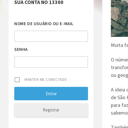
SUA CONTA NO 13300
NOME DE USUÁRIO OU E-MAIL
Muita fe
SENHA
O númer
transfo
ou geog
MANTER-ME CONECTADO
A ideia 
de São P
para faz
Registrar
sabemos 
Também 