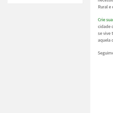
Rural e 
Crie su
cidade 
se vive 
aquela 
Seguim