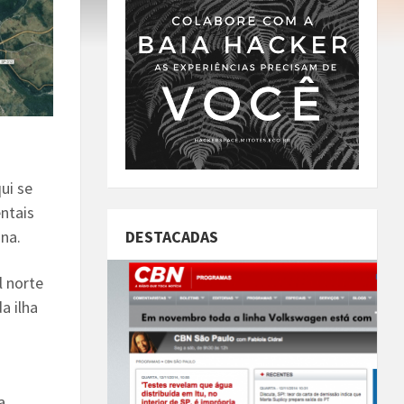
ui se
ntais
DESTACADAS
ana.
l norte
a ilha
a