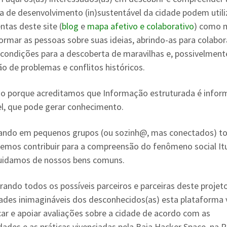
a de desenvolvimento (in)sustentável da cidade podem utili
ntas deste site (
blog
e
mapa afetivo e colaborativo
) como 
formar as pessoas sobre suas ideias, abrindo-as para colabo
 condições para a descoberta de maravilhas e, possivelment
ão de problemas e conflitos históricos.
do porque acreditamos que Informação estruturada é info
el, que pode gerar conhecimento.
ando em pequenos grupos (ou sozinh@, mas conectados) t
emos contribuir para a compreensão do fenômeno social It
idamos de nossos bens comuns.
rando todos os possíveis parceiros e parceiras deste projeto
ades inimagináveis dos desconhecidos(as) esta plataforma 
icar e apoiar avaliações sobre a cidade de acordo com as
dades e as práticas vivenciadas pela Baia Hacker Space, na 