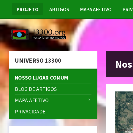
Skip
Skip
Skip
Skip
to
to
to
to
PROJETO
ARTIGOS
MAPA AFETIVO
PRI
content
left
right
footer
sidebar
sidebar
UNIVERSO 13300
Nos
NOSSO LUGAR COMUM
BLOG DE ARTIGOS
MAPA AFETIVO
PRIVACIDADE