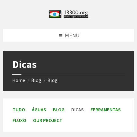
Skip
Skip
Skip
Skip
to
to
to
to
content
left
right
footer
sidebar
sidebar
MENU
Dicas
Home
Blog
Blog
/
/
TUDO
ÁGUAS
BLOG
DICAS
FERRAMENTAS
FLUXO
OUR PROJECT