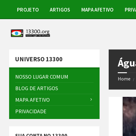
Skip
Skip
Skip
to
to
to
PROJETO
ARTIGOS
MAPA AFETIVO
PRIV
content
left
footer
sidebar
UNIVERSO 13300
Águ
NOSSO LUGAR COMUM
Home
/
BLOG DE ARTIGOS
MAPA AFETIVO
PRIVACIDADE
SUA CONTA NO 13300