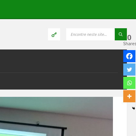
SEARCH:
0
Share