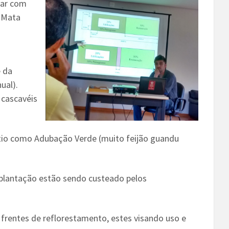
ear com
e Mata
e da
ual).
 cascavéis
tio como Adubação Verde (muito feijão guandu
mplantação estão sendo custeado pelos
 frentes de reflorestamento, estes visando uso e