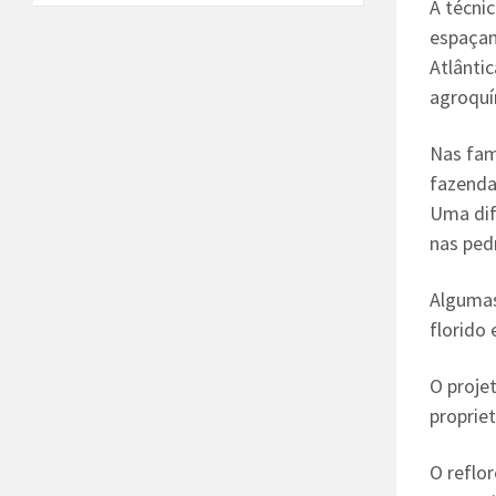
A técni
espaçam
Atlânti
agroquí
Nas fam
fazenda
Uma dif
nas ped
Algumas
florido 
O proje
proprie
O reflo