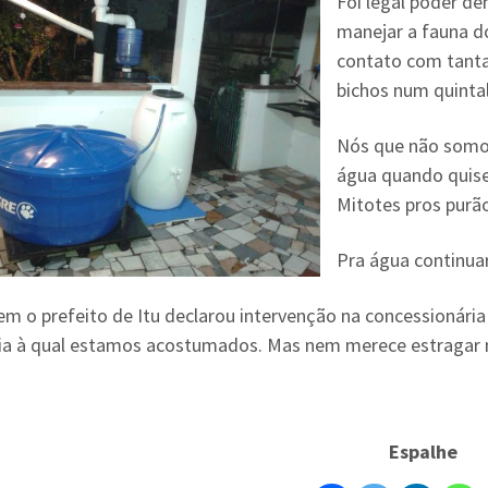
Foi legal poder de
manejar a fauna d
contato com tant
bichos num quinta
Nós que não somo
água quando quise
Mitotes pros purã
Pra água continuar
em o prefeito de Itu declarou intervenção na concessionári
ria à qual estamos acostumados. Mas nem merece estragar
Espalhe