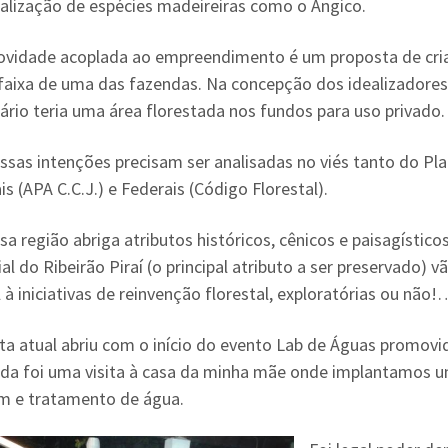
alização de espécies madeireiras como o Angico.
ovidade acoplada ao empreendimento é um proposta de cr
faixa de uma das fazendas. Na concepção dos idealizadores
tário teria uma área florestada nos fundos para uso privado.
ssas intenções precisam ser analisadas no viés tanto do Pla
s (APA C.C.J.) e Federais (Código Florestal).
sa região abriga atributos históricos, cênicos e paisagístic
al do Ribeirão Piraí (o principal atributo a ser preservado)
 à iniciativas de reinvenção florestal, exploratórias ou não
nta atual abriu com o início do evento Lab de Águas promovid
da foi uma visita à casa da minha mãe onde implantamos 
em e tratamento de água.