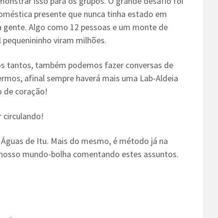
monstrar isso para os grupos. O grande desafio foi
oméstica presente que nunca tinha estado em
a gente. Algo como 12 pessoas e um monte de
l pequenininho viram milhões.
s tantos, também podemos fazer conversas de
rmos, afinal sempre haverá mais uma Lab-Aldeia
o de coração!
 circulando!
a Águas de Itu. Mais do mesmo, é método já na
 nosso mundo-bolha comentando estes assuntos.