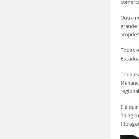
comerci
Outra n
grande 
proprie
Todas e
Estaduai
Toda es
Mananci
regional
E a qui
da agen
filtrag