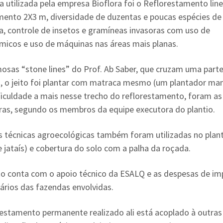
ca utilizada pela empresa Bioflora foi o Reflorestamento lin
ento 2X3 m, diversidade de duzentas e poucas espécies d
ca, controle de insetos e gramíneas invasoras com uso de
micos e uso de máquinas nas áreas mais planas.
osas “stone lines” do Prof. Ab Saber, que cruzam uma part
, o jeito foi plantar com matraca mesmo (um plantador man
iculdade a mais nesse trecho do reflorestamento, foram as
ras, segundo os membros da equipe executora do plantio.
 técnicas agroecológicas também foram utilizadas no plan
e jataís) e cobertura do solo com a palha da roçada.
to conta com o apoio técnico da ESALQ e as despesas de i
tários das fazendas envolvidas.
restamento permanente realizado ali está acoplado à outras